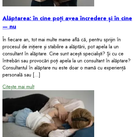
Alăptarea: în cine poți avea încredere și în cine
— nu
În fiecare an, tot mai multe mame află că, pentru sprijin în
procesul de inițiere și stabilire a alăptării, pot apela la un
consultant în alăptare. Cine sunt acești specialiști? Și cu ce
întrebări sau provocări poți apela la un consultant în alăptare?
Consultantul în alăptare nu este doar o mamă cu experiență
personală sau […]
Citește mai mult