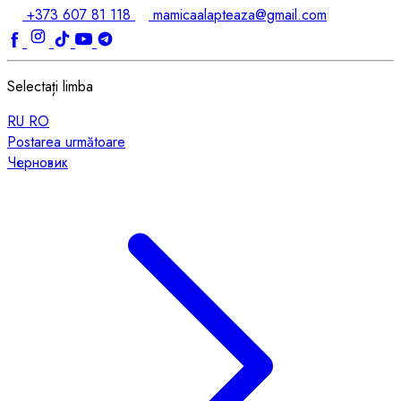
+373 607 81 118
mamicaalapteaza@gmail.com
Selectați limba
RU
RO
Postarea următoare
Черновик