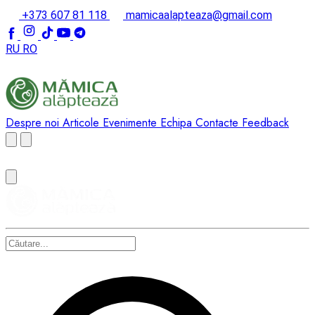
+373 607 81 118
mamicaalapteaza@gmail.com
RU
RO
Despre noi
Articole
Evenimente
Echipa
Contacte
Feedback