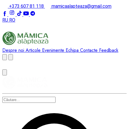
+373 607 81 118
mamicaalapteaza@gmail.com
RU
RO
Despre noi
Articole
Evenimente
Echipa
Contacte
Feedback