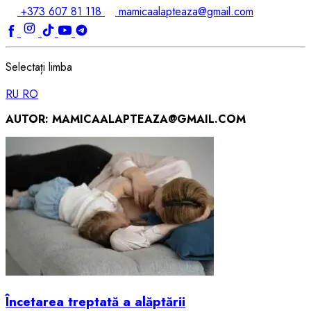
+373 607 81 118
mamicaalapteaza@gmail.com
Selectați limba
RU
RO
AUTOR:
MAMICAALAPTEAZA@GMAIL.COM
Încetarea treptată a alăptării