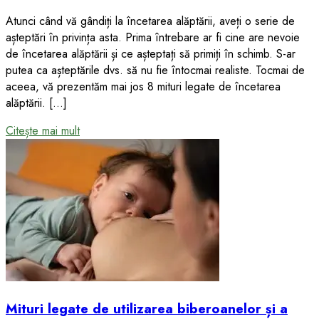
Atunci când vă gândiți la încetarea alăptării, aveți o serie de
așteptări în privința asta. Prima întrebare ar fi cine are nevoie
de încetarea alăptării și ce așteptați să primiți în schimb. S-ar
putea ca așteptările dvs. să nu fie întocmai realiste. Tocmai de
aceea, vă prezentăm mai jos 8 mituri legate de încetarea
alăptării. […]
Citește mai mult
Mituri legate de utilizarea biberoanelor și a