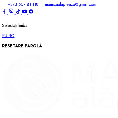
+373 607 81 118
mamicaalapteaza@gmail.com
Selectați limba
RU
RO
RESETARE PAROLĂ