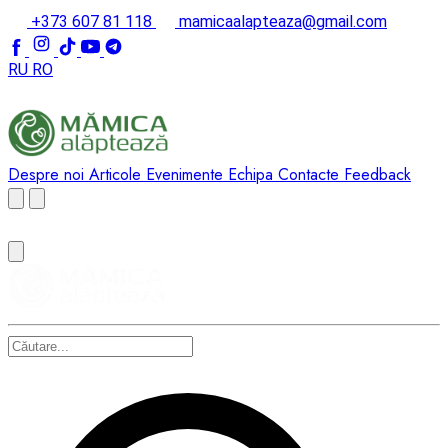
+373 607 81 118
mamicaalapteaza@gmail.com
RU
RO
Despre noi
Articole
Evenimente
Echipa
Contacte
Feedback