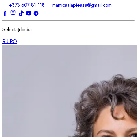
+373 607 81 118
mamicaalapteaza@gmail.com
Selectați limba
RU
RO