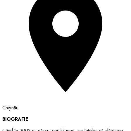
Chișinău
BIOGRAFIE
Când în 2003 sa născut copilul meu, am înțeles că alăptarea