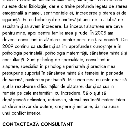
nu este doar fiziologie, dar e o trăire profundă legată de starea
emoțională a mamei, sentimentele ei, încrederea și starea ei de
siguranță. Eu cu bebelușul ne-am învățat unul de la altul să ne
ascultăm și să avem încredere. La început alăptarea era ceva
pentru mine, apoi pentru familia mea și rude. În 2008 am
devenit consultant în alăptare- printre primii din țara noastră. Din
2009 continui să studiez și să îmi aprofundez cunoștințele în
psihologia perinatală, psihologia maternității, sănătatea mintală și
consultanță. Sunt psiholog de specialitate, consultant în
alăptare, specialist în psihologia perinatală și practica mea
presupune suportul în sănătatea mintală a femeiei în perioada
de sarcină, naștere și postnatală. Misiunea mea nu este doar să
ajut la rezolvarea dificultăților de alăptare, dar și să susțin
femeia pe cale maternității cu încredere. Să o ajut să
depășească neliniștea, îndoieala, stresul așa încăt maternitatea
să devina izvor de putere, creștere și armonie, dar nu sursa
unui conflict interior.
CONTACTEAZĂ CONSULTANT