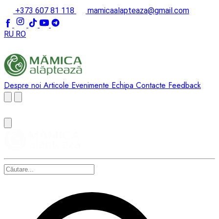
+373 607 81 118
mamicaalapteaza@gmail.com
RU
RO
Despre noi
Articole
Evenimente
Echipa
Contacte
Feedback