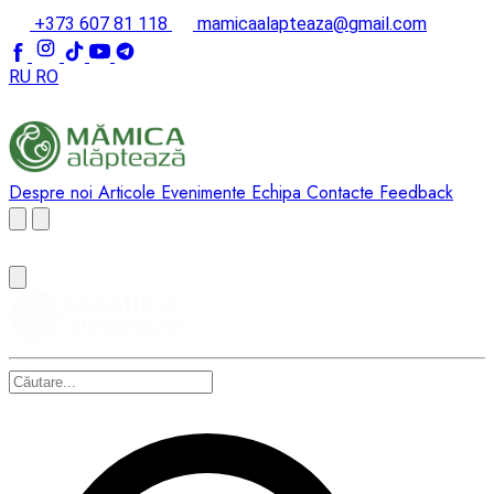
+373 607 81 118
mamicaalapteaza@gmail.com
RU
RO
Despre noi
Articole
Evenimente
Echipa
Contacte
Feedback