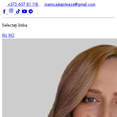
+373 607 81 118
mamicaalapteaza@gmail.com
Selectați limba
RU
RO