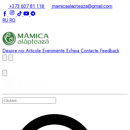
+373 607 81 118
mamicaalapteaza@gmail.com
RU
RO
Despre noi
Articole
Evenimente
Echipa
Contacte
Feedback