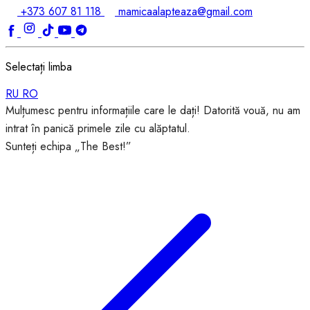
+373 607 81 118
mamicaalapteaza@gmail.com
Selectați limba
RU
RO
Mulțumesc pentru informațiile care le dați! Datorită vouă, nu am
intrat în panică primele zile cu alăptatul.
Sunteți echipa „The Best!”